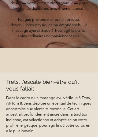
dosha — votre constitution naturelle — pour
identifier ce dont vous avez vraiment besoin.
Fatigue profonde, stress chronique,
déséquilibres physiques ou émotionnels... le
massage ayurvédique à Trets agit là où les
soins ordinaires ne parviennent pas.
Trets, l'escale bien-être qu'il
vous fallait
Dans le cadre d'un massage ayurvédique à Trets,
ARTôm & Sens déploie un éventail de techniques
ancestrales aux bienfaits reconnus. Cet art
ancestral, profondément ancré dans la tradition
indienne, est sélectionné et adapté selon votre
profil énergétique, pour agir là où votre corps en
a le plus besoin.