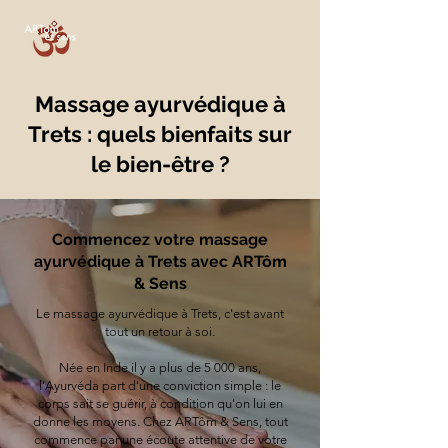
Massage ayurvédique à
Trets : quels bienfaits sur
le bien-être ?
Commencez votre massage
ayurvédique à Trets avec ARTôm
& Sens
Le massage ayurvédique à Trets, c'est avant
tout un retour à soi.
Née en Inde il y a plus de 5 000 ans,
l'Ayurvéda part d'une conviction simple : le
corps sait se guérir, à condition qu'on lui en
donne les moyens. Chez ARTôm & Sens, tout
commence par une écoute attentive de votre