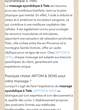
ayurvédique à Trets
Le 
massage ayurvédique à Trets
 est reconnu 
pour ses nombreux bienfaits, tant sur le plan 
physique que mental. En effet, il aide à réduire le 
stress et à améliorer la circulation sanguine, ce 
qui contribue à une meilleure oxydation des 
cellules. Il est également connu pour soulager 
les tensions musculaires et articulaires, 
apportant une sensation de relaxation profonde. 
Trets, ville nichée entre Aix-en-Provence et la 
montagne Sainte-Victoire, offre un cadre 
idyllique pour ce type de soin. Chez 
ARTOM & 
SENS
, chaque massage est adapté aux besoins 
spécifiques du client, garantissant une 
expérience unique.
Pourquoi choisir ARTOM & SENS pour 
votre massage ?
Lorsqu'il s'agit de faire l'expérience du 
massage 
ayurvédique à Trets
, 
ARTOM & SENS
 se 
distingue par son expertise et son dévouement à 
la qualité des soins. L'établissement propose 
des praticiens formés aux méthodes 
traditionnelles, assurant un massage qui 