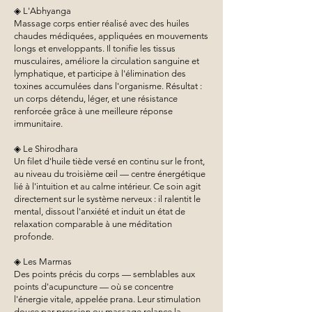
◈ L'Abhyanga
Massage corps entier réalisé avec des huiles
chaudes médiquées, appliquées en mouvements
longs et enveloppants. Il tonifie les tissus
musculaires, améliore la circulation sanguine et
lymphatique, et participe à l'élimination des
toxines accumulées dans l'organisme. Résultat :
un corps détendu, léger, et une résistance
renforcée grâce à une meilleure réponse
immunitaire.
◈ Le Shirodhara
Un filet d'huile tiède versé en continu sur le front,
au niveau du troisième œil — centre énergétique
lié à l'intuition et au calme intérieur. Ce soin agit
directement sur le système nerveux : il ralentit le
mental, dissout l'anxiété et induit un état de
relaxation comparable à une méditation
profonde.
◈ Les Marmas
Des points précis du corps — semblables aux
points d'acupuncture — où se concentre
l'énergie vitale, appelée prana. Leur stimulation
douce par pression ou massage relance la