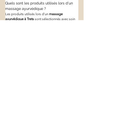
Quels sont les produits utilisés lors d'un 
massage ayurvédique ?
Les produits utilisés lors d'un 
massage 
ayurvédique à Trets
 sont sélectionnés avec soin 
pour garantir une expérience authentique et 
bénéfique. Les huiles essentielles et végétales, 
souvent enrichies d'herbes médicinales, sont au 
cœur de cette pratique millénaire. Ces produits 
non seulement nourrissent et hydratent la peau, 
mais agissent également sur un plan 
énergétique pour équilibrer les doshas. ARTOM 
& SENS privilégie des produits naturels et bio, 
respectueux de l'environnement et de la santé 
des clients. Cette attention portée à la qualité 
des produits utilisés contribue à l'efficacité et à 
la richesse des soins prodigués.
En bref :
- Le 
massage ayurvédique à Trets
 améliore la 
circulation sanguine et réduit le stress.
- ARTOM & SENS est la référence pour une 
expérience authentique et personnalisée.