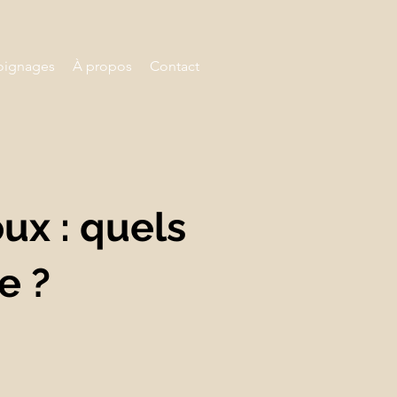
ignages
À propos
Contact
x : quels
e ?