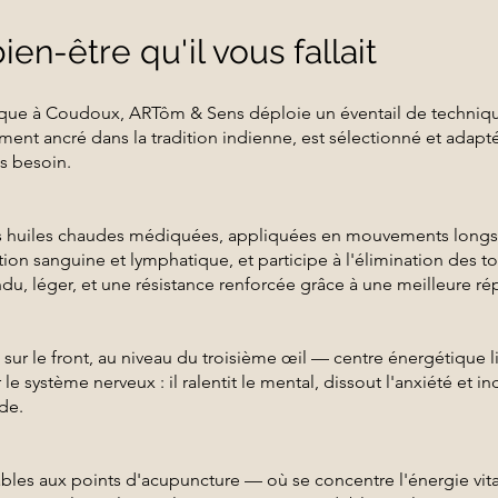
en-être qu'il vous fallait
que à Coudoux, ARTôm & Sens déploie un éventail de technique
ment ancré dans la tradition indienne, est sélectionné et adapté
us besoin.
s huiles chaudes médiquées, appliquées en mouvements longs et
lation sanguine et lymphatique, et participe à l'élimination des
ndu, léger, et une résistance renforcée grâce à une meilleure r
 sur le front, au niveau du troisième œil — centre énergétique li
 le système nerveux : il ralentit le mental, dissout l'anxiété et in
de.
les aux points d'acupuncture — où se concentre l'énergie vita