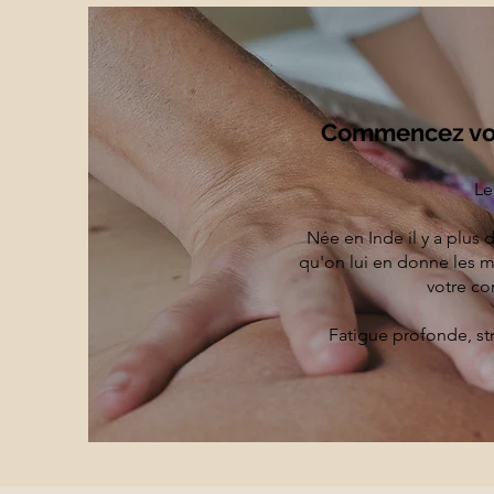
Commencez vot
Le
Née en Inde il y a plus d
qu'on lui en donne les 
votre co
Fatigue profonde, st