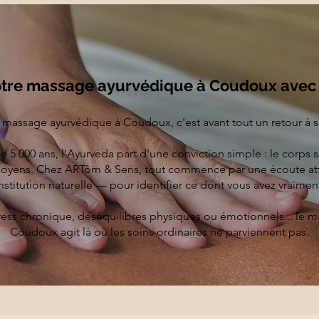
re massage ayurvédique à Coudoux avec
 massage ayurvédique à Coudoux, c'est avant tout un retour à s
e 5 000 ans, l'Ayurvéda part d'une conviction simple : le corps sa
moyens. Chez ARTôm & Sens, tout commence par une écoute at
nstitution naturelle — pour identifier ce dont vous avez vraimen
ress chronique, déséquilibres physiques ou émotionnels... le 
Coudoux agit là où les soins ordinaires ne parviennent pas.