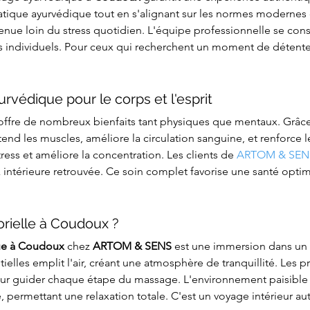
 pratique ayurvédique tout en s'alignant sur les normes modernes
enue loin du stress quotidien. L'équipe professionnelle se cons
s individuels. Pour ceux qui recherchent un moment de détente
rvédique pour le corps et l'esprit
offre de nombreux bienfaits tant physiques que mentaux. Grâce 
 détend les muscles, améliore la circulation sanguine, et renforce
stress et améliore la concentration. Les clients de 
ARTOM & SEN
intérieure retrouvée. Ce soin complet favorise une santé optima
orielle à Coudoux ?
ue à Coudoux
 chez 
ARTOM & SENS
 est une immersion dans un 
ntielles emplit l'air, créant une atmosphère de tranquillité. Les 
our guider chaque étape du massage. L'environnement paisible
 permettant une relaxation totale. C'est un voyage intérieur aut