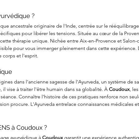
yurvédique ?
ique ancestrale originaire de l'Inde, centrée sur le rééquilibrage
écifiques pour libérer les tensions. Située au cœur de la Proven
e cette thérapie unique. Nichée entre Aix-en-Provence et Salon
ible pour vous immerger pleinement dans cette expérience. Da
corps et l'esprit.
tique
rigines dans l'ancienne sagesse de l'Ayurveda, un système de sa
il vise à traiter l'être humain dans sa globalité. À 
Coudoux
, le
 séance. Connaître l'histoire de ces pratiques renforce non seul
sion procure. L'Ayurveda entrelace connaissances médicales et
ENS à Coudoux ?
sage ayurvédique à 
Coudoux
 garantit une expérience authentiq