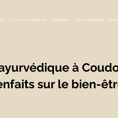
DA
Cures Ayurvediques
Massages
Aromathérapie
Témo
ayurvédique à Coudou
enfaits sur le bien-êtr