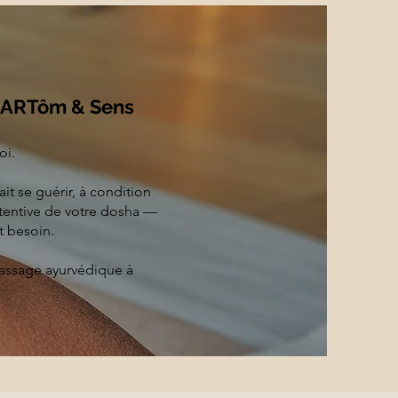
 ARTôm & Sens
oi.
it se guérir, à condition
tentive de votre dosha —
t besoin.
massage ayurvédique à