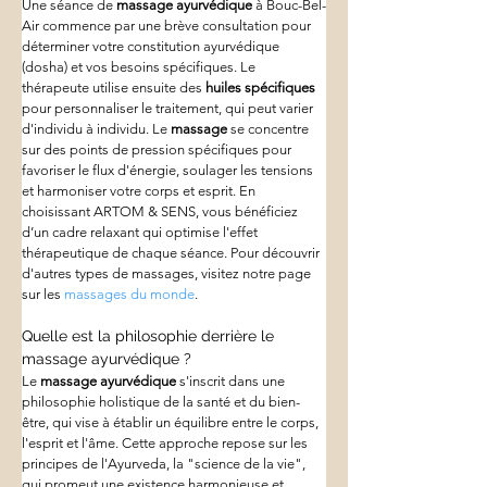
Une séance de 
massage ayurvédique
 à Bouc-Bel-
Air commence par une brève consultation pour 
déterminer votre constitution ayurvédique 
(dosha) et vos besoins spécifiques. Le 
thérapeute utilise ensuite des 
huiles spécifiques
pour personnaliser le traitement, qui peut varier 
d'individu à individu. Le 
massage
 se concentre 
sur des points de pression spécifiques pour 
favoriser le flux d'énergie, soulager les tensions 
et harmoniser votre corps et esprit. En 
choisissant ARTOM & SENS, vous bénéficiez 
d’un cadre relaxant qui optimise l'effet 
thérapeutique de chaque séance. Pour découvrir 
d'autres types de massages, visitez notre page 
sur les 
massages du monde
.
Quelle est la philosophie derrière le 
massage ayurvédique ?
Le 
massage ayurvédique
 s'inscrit dans une 
philosophie holistique de la santé et du bien-
être, qui vise à établir un équilibre entre le corps, 
l'esprit et l'âme. Cette approche repose sur les 
principes de l'Ayurveda, la "science de la vie", 
qui promeut une existence harmonieuse et 