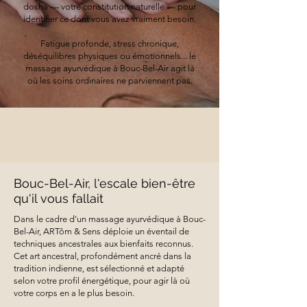
dosha — votre constitution naturelle — pour
identifier ce dont vous avez vraiment besoin.
Fatigue profonde, stress chronique,
déséquilibres physiques ou émotionnels... le
massage ayurvédique à Bouc-Bel-Air agit là
où les soins ordinaires ne parviennent pas.
Bouc-Bel-Air, l'escale bien-être
qu'il vous fallait
Dans le cadre d'un massage ayurvédique à Bouc-
Bel-Air, ARTôm & Sens déploie un éventail de
techniques ancestrales aux bienfaits reconnus.
Cet art ancestral, profondément ancré dans la
tradition indienne, est sélectionné et adapté
selon votre profil énergétique, pour agir là où
votre corps en a le plus besoin.