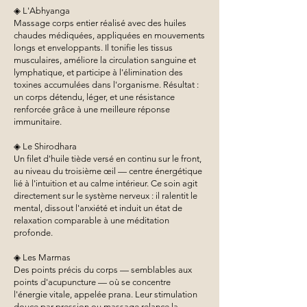
◈ L'Abhyanga
Massage corps entier réalisé avec des huiles
chaudes médiquées, appliquées en mouvements
longs et enveloppants. Il tonifie les tissus
musculaires, améliore la circulation sanguine et
lymphatique, et participe à l'élimination des
toxines accumulées dans l'organisme. Résultat :
un corps détendu, léger, et une résistance
renforcée grâce à une meilleure réponse
immunitaire.
◈ Le Shirodhara
Un filet d'huile tiède versé en continu sur le front,
au niveau du troisième œil — centre énergétique
lié à l'intuition et au calme intérieur. Ce soin agit
directement sur le système nerveux : il ralentit le
mental, dissout l'anxiété et induit un état de
relaxation comparable à une méditation
profonde.
◈ Les Marmas
Des points précis du corps — semblables aux
points d'acupuncture — où se concentre
l'énergie vitale, appelée prana. Leur stimulation
douce par pression ou massage relance la