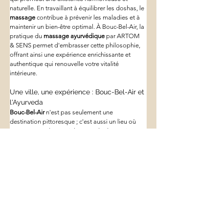
naturelle. En travaillant à équilibrer les doshas, le 
massage
 contribue à prévenir les maladies et à 
maintenir un bien-être optimal. À Bouc-Bel-Air, la 
pratique du 
massage ayurvédique
 par ARTOM 
& SENS permet d'embrasser cette philosophie, 
offrant ainsi une expérience enrichissante et 
authentique qui renouvelle votre vitalité 
intérieure.
Une ville, une expérience : Bouc-Bel-Air et 
l'Ayurveda
Bouc-Bel-Air
 n'est pas seulement une 
destination pittoresque ; c'est aussi un lieu où 
vous pouvez découvrir l’Ayurveda de manière 
authentique. La tranquillité et la beauté de cette 
commune forment un cadre parfait pour profiter 
du 
massage ayurvédique
. Cette exclusivité offre 
une combinaison unique d'éléments naturels et 
culturels qui enrichissent l’expérience. Grâce à 
ARTOM & SENS, le 
massage ayurvédique
 à 
Bouc-Bel-Air devient plus qu'un simple soin, 
mais une immersion totale dans un art de vivre 
inspiré des traditions ancestrales.