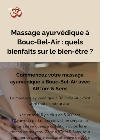
Massage ayurvédique à
Bouc-Bel-Air : quels
bienfaits sur le bien-être ?
Commencez votre massage
ayurvédique à Bouc-Bel-Air avec
ARTôm & Sens
Le massage ayurvédique à Bouc-Bel-Air, c'est
avant tout un retour à soi.
Née en Inde il y a plus de 5 000 ans,
l'Ayurvéda part d'une conviction simple : le
corps sait se guérir, à condition qu'on lui en
donne les moyens. Chez ARTôm & Sens, tout
commence par une écoute attentive de votre