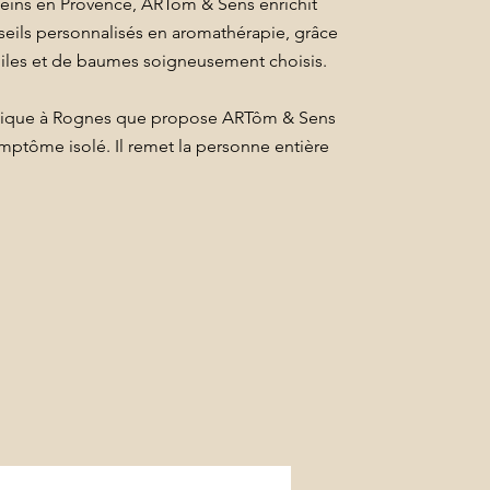
leins en Provence, ARTôm & Sens enrichit
eils personnalisés en aromathérapie, grâce
uiles et de baumes soigneusement choisis.
dique à Rognes que propose ARTôm & Sens
mptôme isolé. Il remet la personne entière