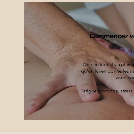
Commencez vo
L
Née en Inde il y a plus d
qu'on lui en donne les 
votre co
Fatigue profonde, stress