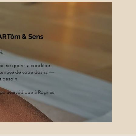
ARTôm & Sens
i.
it se guérir, à condition
tentive de votre dosha —
t besoin.
sage ayurvédique à Rognes