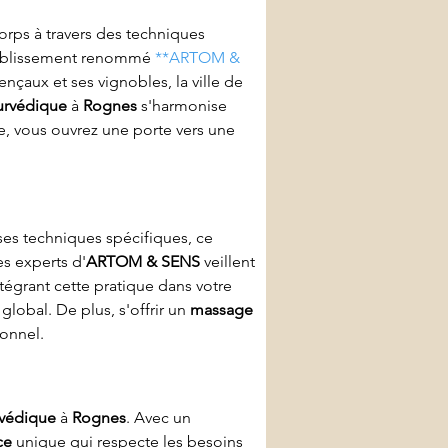
corps à travers des techniques 
tablissement renommé 
**ARTOM & 
nçaux et ses vignobles, la ville de 
urvédique
 à 
Rognes
 s'harmonise 
re, vous ouvrez une porte vers une 
 ses techniques spécifiques, ce 
es experts d'
ARTOM & SENS
 veillent 
égrant cette pratique dans votre 
lobal. De plus, s'offrir un 
massage 
ionnel.
védique
 à 
Rognes
. Avec un 
ce
 unique qui respecte les besoins 