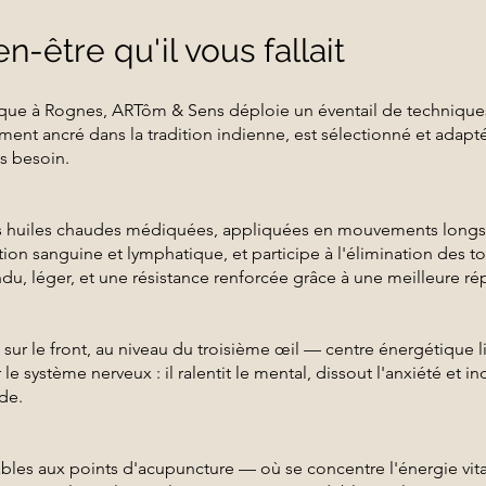
n-être qu'il vous fallait
que à Rognes, ARTôm & Sens déploie un éventail de techniques 
ment ancré dans la tradition indienne, est sélectionné et adapté
us besoin.
s huiles chaudes médiquées, appliquées en mouvements longs et
lation sanguine et lymphatique, et participe à l'élimination des
ndu, léger, et une résistance renforcée grâce à une meilleure r
 sur le front, au niveau du troisième œil — centre énergétique li
 le système nerveux : il ralentit le mental, dissout l'anxiété et in
de.
les aux points d'acupuncture — où se concentre l'énergie vita