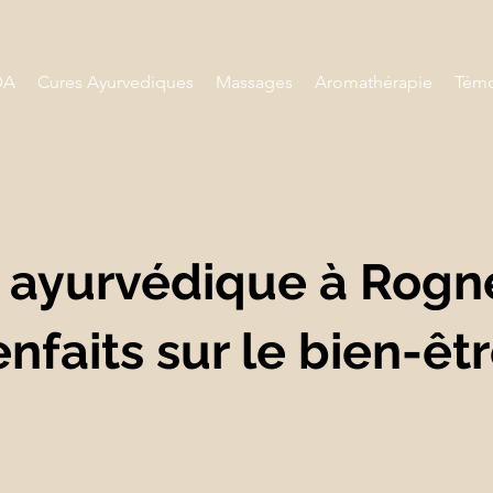
DA
Cures Ayurvediques
Massages
Aromathérapie
Témo
ayurvédique à Rogne
enfaits sur le bien-êtr