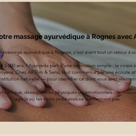
tre massage ayurvédique à Rognes avec 
e massage ayurvédique à Rognes, c'est avant tout un retour à so
e 5 000 ans, l'Ayurvéda part d'une conviction simple : le corps sa
moyens. Chez ARTôm & Sens, tout commence par une écoute at
nstitution naturelle — pour identifier ce dont vous avez vraimen
 chronique, déséquilibres physiques ou émotionnels... le mas
agit là où les soins ordinaires ne parviennent pas.