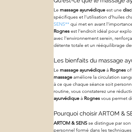
Qu'est-ce que le massage a
Le 
massage ayurvédique
 est une 
disc
spécifiques et l'utilisation d'huiles c
SENS**
 qui met en avant l'importance
Rognes
 est l'endroit idéal pour explo
avec l'environnement serein, renforça
détente totale et un rééquilibrage de
Les bienfaits du massage a
Le 
massage ayurvédique
 à 
Rognes
 o
massage
 améliore la circulation sang
à ce que chaque séance soit personna
routine, vous constaterez une réductio
ayurvédique
 à 
Rognes
 vous permet de
Pourquoi choisir ARTOM & S
ARTOM & SENS
 se distingue par son
personnel formé dans les techniques 