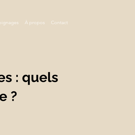
ignages
À propos
Contact
s : quels
e ?