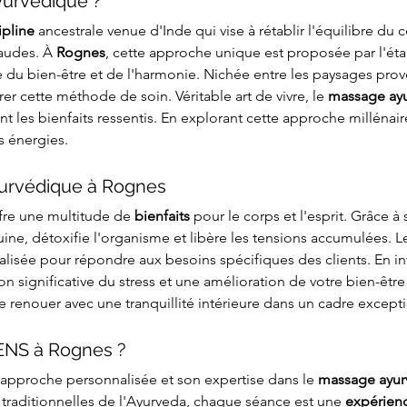
yurvédique ?
ipline
 ancestrale venue d'Inde qui vise à rétablir l'équilibre du 
haudes. À 
Rognes
, cette approche unique est proposée par l'é
 du bien-être et de l'harmonie. Nichée entre les paysages prove
rer cette méthode de soin. Véritable art de vivre, le 
massage ay
nt les bienfaits ressentis. En explorant cette approche millénai
s énergies.
yurvédique à Rognes
ffre une multitude de 
bienfaits
 pour le corps et l'esprit. Grâce à
uine, détoxifie l'organisme et libère les tensions accumulées. L
lisée pour répondre aux besoins spécifiques des clients. En int
n significative du stress et une amélioration de votre bien-être g
 renouer avec une tranquillité intérieure dans un cadre except
ENS à Rognes ?
 approche personnalisée et son expertise dans le 
massage ayur
traditionnelles de l'Ayurveda, chaque séance est une 
expérien