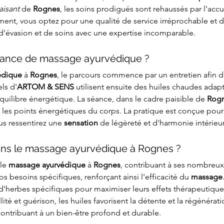
aisant
 de 
Rognes
, les soins prodigués sont rehaussés par l'acc
ement, vous optez pour une qualité de service irréprochable et d
d'évasion et de soins avec une expertise incomparable.
ance de massage ayurvédique ?
édique
 à 
Rognes
, le parcours commence par un entretien afin d
ls d'
ARTOM & SENS
 utilisent ensuite des huiles chaudes adap
équilibre énergétique. La séance, dans le cadre paisible de 
Rog
 les points énergétiques du corps. La pratique est conçue pour 
us ressentirez une 
sensation
 de légèreté et d'harmonie intérieu
 dans le massage ayurvédique à Rognes ?
le 
massage ayurvédique
 à 
Rognes
, contribuant à ses nombreux
os besoins spécifiques, renforçant ainsi l'efficacité du 
massage
s d'herbes spécifiques pour maximiser leurs effets thérapeutiq
lité et guérison, les huiles favorisent la détente et la régénérati
 contribuant à un bien-être profond et durable.