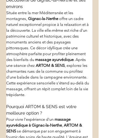
Découverte de Gignac-la-Nerthe et ses 
environs
Située entre la mer Méditerranée et les 
montagnes, 
Gignac-la-Nerthe
 offre un cadre 
naturel exceptionnel propice à la relaxation et à 
la découverte. La ville elle-même est riche d'un 
patrimoine culturel et historique, avec des 
monuments anciens et des paysages 
pittoresques. Ce décor idyllique crée une 
atmosphère parfaite pour profiter pleinement 
des bienfaits du 
massage ayurvédique
. Après 
une séance chez 
ARTOM & SENS
, explorez les 
charmantes rues de la commune ou profitez 
d'une balade dans la campagne environnante. 
Cette expérience sensorielle s'étend au-delà du 
massage, offrant un répit complet loin de la vie 
trépidante.
Pourquoi ARTOM & SENS est votre 
meilleure option ?
Pour vivre l'expérience d'un 
massage 
ayurvédique à Gignac-la-Nerthe
, 
ARTOM & 
SENS
 se démarque par son engagement à 
fournir des soins de haute qualité. L'équipe est 