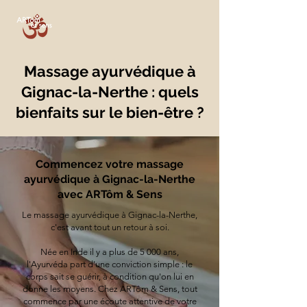
Massage ayurvédique à
Gignac-la-Nerthe : quels
bienfaits sur le bien-être ?
Commencez votre massage
ayurvédique à Gignac-la-Nerthe
avec ARTôm & Sens
Le massage ayurvédique à Gignac-la-Nerthe,
c'est avant tout un retour à soi.
Née en Inde il y a plus de 5 000 ans,
l'Ayurvéda part d'une conviction simple : le
corps sait se guérir, à condition qu'on lui en
donne les moyens. Chez ARTôm & Sens, tout
commence par une écoute attentive de votre