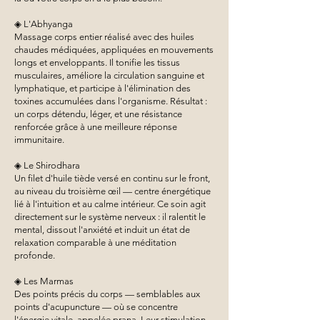
◈ L'Abhyanga
Massage corps entier réalisé avec des huiles
chaudes médiquées, appliquées en mouvements
longs et enveloppants. Il tonifie les tissus
musculaires, améliore la circulation sanguine et
lymphatique, et participe à l'élimination des
toxines accumulées dans l'organisme. Résultat :
un corps détendu, léger, et une résistance
renforcée grâce à une meilleure réponse
immunitaire.
◈ Le Shirodhara
Un filet d'huile tiède versé en continu sur le front,
au niveau du troisième œil — centre énergétique
lié à l'intuition et au calme intérieur. Ce soin agit
directement sur le système nerveux : il ralentit le
mental, dissout l'anxiété et induit un état de
relaxation comparable à une méditation
profonde.
◈ Les Marmas
Des points précis du corps — semblables aux
points d'acupuncture — où se concentre
l'énergie vitale, appelée prana. Leur stimulation