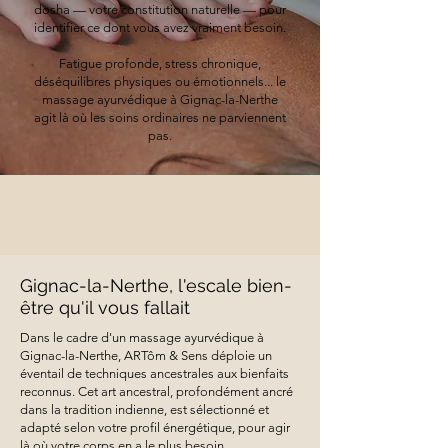
dosha — votre constitution naturelle — pour
identifier ce dont vous avez vraiment besoin.
Fatigue profonde, stress chronique,
déséquilibres physiques ou émotionnels... le
massage ayurvédique à Gignac-la-Nerthe
agit là où les soins ordinaires ne parviennent
pas.
Gignac-la-Nerthe, l'escale bien-
être qu'il vous fallait
Dans le cadre d'un massage ayurvédique à
Gignac-la-Nerthe, ARTôm & Sens déploie un
éventail de techniques ancestrales aux bienfaits
reconnus. Cet art ancestral, profondément ancré
dans la tradition indienne, est sélectionné et
adapté selon votre profil énergétique, pour agir
là où votre corps en a le plus besoin.