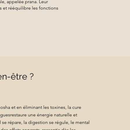
le, appelée prana. Leur
 et rééquilibre les fonctions
en-être ?
dosha et en éliminant les toxines, la cure
guesrestaure une énergie naturelle et
se répare, la digestion se régule, le mental
 des effets concrets, ressentis dès les