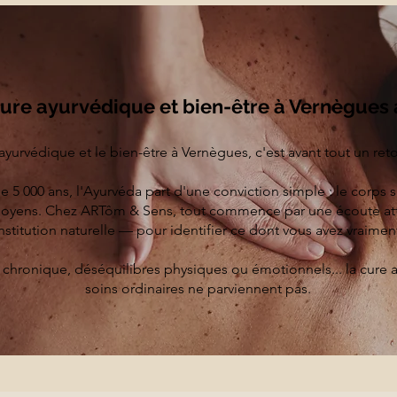
re ayurvédique et bien-être à Vernègues
ayurvédique et le bien-être à Vernègues, c'est avant tout un reto
e 5 000 ans, l'Ayurvéda part d'une conviction simple : le corps sa
moyens. Chez ARTôm & Sens, tout commence par une écoute at
nstitution naturelle — pour identifier ce dont vous avez vraimen
 chronique, déséquilibres physiques ou émotionnels... la cure a
soins ordinaires ne parviennent pas.