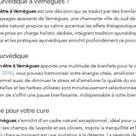
yurvédique à Vernègues ?
-être à Vernègues
 est une décision qui se traduit par des bienfa
 paysages apaisants de Vernègues, une charmante ville du sud de
adre naturel propice au calme accentue les effets thérapeutique
prise en charge holistic dédiée, intégrant tradition ayurvédiq
te et les pratiques ayurvédiques enrichit profondément ce proc
yurvédique
n-être à Vernègues
 apporte une multitude de bienfaits pour le co
 SENS
, vous pouvez harmoniser votre énergie vitale, améliorer 
met aussi de diminuer le stress et d'améliorer la qualité du 
ielles et les herbes utilisées sont minutieusement sélectionnées
 de s’offrir une pause bienfaisante, indispensable à votre bien
ue pour votre cure
ernègues
 s'enrichit d'un cadre naturel exceptionnel, idéal pour un
es champs de lavande et ses oliviers, inspire la tranquillité et 
 où chaque moment est une invitation à la détente. La sérénité