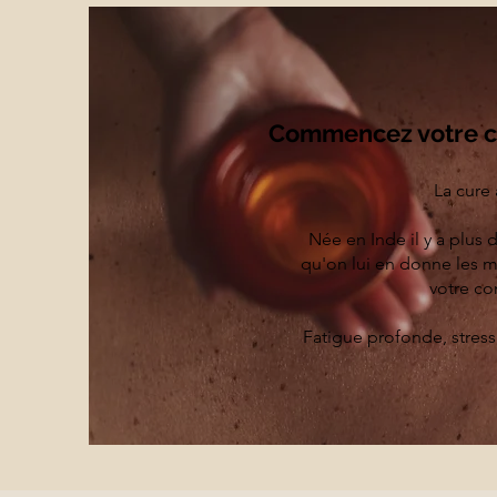
Commencez votre cu
La cure 
Née en Inde il y a plus d
qu'on lui en donne les 
votre co
Fatigue profonde, stress