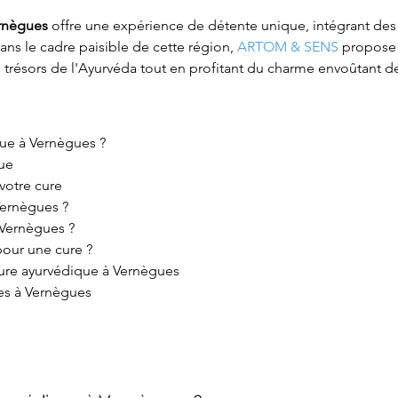
ernègues
 offre une expérience de détente unique, intégrant des
ans le cadre paisible de cette région, 
ARTOM & SENS
 propose 
les trésors de l'Ayurvéda tout en profitant du charme envoûtant 
que à Vernègues ?
que
votre cure
Vernègues ?
 Vernègues ?
pour une cure ?
 cure ayurvédique à Vernègues
ues à Vernègues