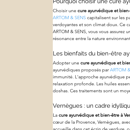
Pourquoi choisir une cure a
Choisir une 
cure ayurvédique et bien
ARTOM & SENS
 capitalisent sur les
verdoyantes et son climat doux. Ce c
ARTOM & SENS, vous vous assurez une 
résonance entre la nature environnan
Les bienfaits du bien-être a
Adopter une 
cure ayurvédique et bie
ayurvédiques proposés par 
ARTOM &
immunité. L'approche ayurvédique per
relaxation profonde. Les huiles essent
doshas. Ces traitements sont un moyen
Vernègues : un cadre idylliq
La 
cure ayurvédique et bien-être à V
cœur de la Provence, Vernègues, avec s
accueille dans cet écrin de verdure,