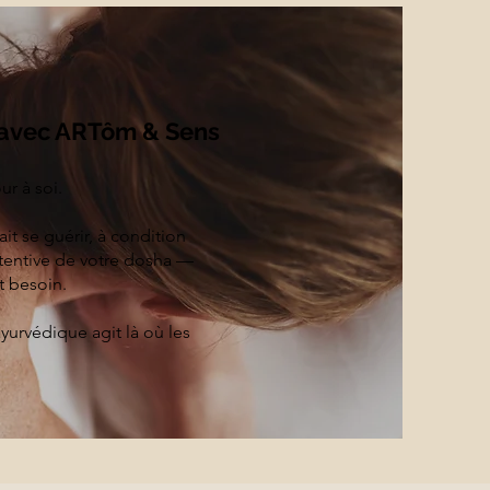
 avec ARTôm & Sens
ur à soi.
it se guérir, à condition
tentive de votre dosha —
t besoin.
yurvédique agit là où les