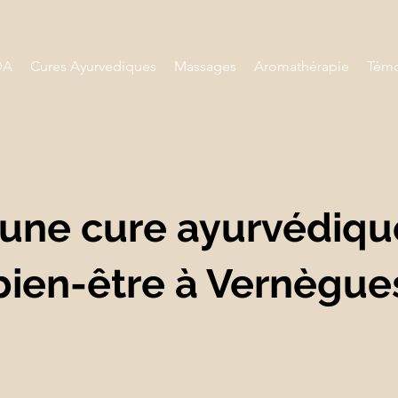
DA
Cures Ayurvediques
Massages
Aromathérapie
Témo
une cure ayurvédiqu
bien-être à Vernègue