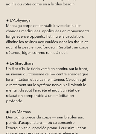
agir là où votre corps en a le plus besoin.
◈ L'Abhyanga
Massage corps entier réalisé avec des huiles
chaudes médiquées, appliquées en mouvements
longs et enveloppants. Il stimule la circulation,
élimine les toxines accumulées dans les tissus et
nourrit la peau en profondeur. Résultat : un corps
détendu, léger, comme remis à neuf.
◈ Le Shirodhara
Un filet d'huile tiède versé en continu sur le front,
au niveau du troisième œil — centre énergétique
lié à l'intuition et au calme intérieur. Ce soin agit
directement sur le système nerveux : il ralentit le
mental, dissout l'anxiété et induit un état de
relaxation comparable à une méditation
profonde.
◈ Les Marmas
Des points précis du corps — semblables aux
points d'acupuncture — où se concentre
l'énergie vitale, appelée prana. Leur stimulation
douce par pression ou massage relance la