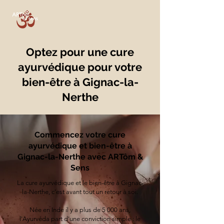
Optez pour une cure
ayurvédique pour votre
bien-être à Gignac-la-
Nerthe
Commencez votre cure
ayurvédique et bien-être à
Gignac-la-Nerthe avec ARTôm &
Sens
La cure ayurvédique et le bien-être à Gignac-
la-Nerthe, c'est avant tout un retour à soi.
Née en Inde il y a plus de 5 000 ans,
l'Ayurvéda part d'une conviction simple : le