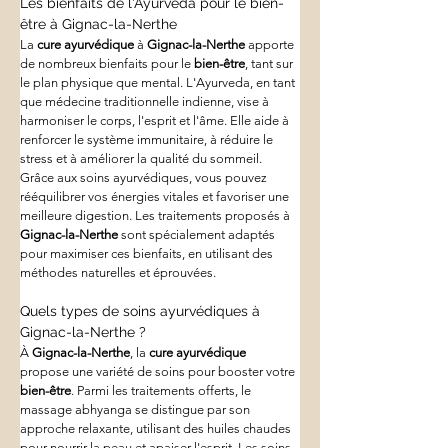
Les bienfaits de l'Ayurveda pour le bien-
être à Gignac-la-Nerthe
La 
cure ayurvédique
 à 
Gignac-la-Nerthe
 apporte 
de nombreux bienfaits pour le 
bien-être
, tant sur 
le plan physique que mental. L'Ayurveda, en tant 
que médecine traditionnelle indienne, vise à 
harmoniser le corps, l'esprit et l'âme. Elle aide à 
renforcer le système immunitaire, à réduire le 
stress et à améliorer la qualité du sommeil. 
Grâce aux soins ayurvédiques, vous pouvez 
rééquilibrer vos énergies vitales et favoriser une 
meilleure digestion. Les traitements proposés à 
Gignac-la-Nerthe
 sont spécialement adaptés 
pour maximiser ces bienfaits, en utilisant des 
méthodes naturelles et éprouvées.
Quels types de soins ayurvédiques à 
Gignac-la-Nerthe ?
À 
Gignac-la-Nerthe
, la 
cure ayurvédique
propose une variété de soins pour booster votre 
bien-être
. Parmi les traitements offerts, le 
massage abhyanga se distingue par son 
approche relaxante, utilisant des huiles chaudes 
pour nourrir la peau et apaiser l'esprit. Les soins 