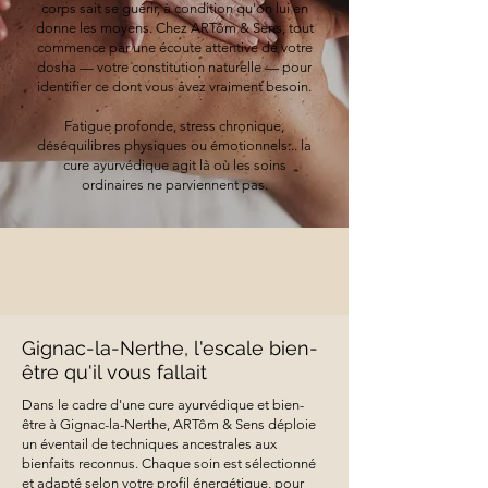
corps sait se guérir, à condition qu'on lui en
donne les moyens. Chez ARTôm & Sens, tout
commence par une écoute attentive de votre
dosha — votre constitution naturelle — pour
identifier ce dont vous avez vraiment besoin.
Fatigue profonde, stress chronique,
déséquilibres physiques ou émotionnels... la
cure ayurvédique agit là où les soins
ordinaires ne parviennent pas.
Gignac-la-Nerthe, l'escale bien-
être qu'il vous fallait
Dans le cadre d'une cure ayurvédique et bien-
être à Gignac-la-Nerthe, ARTôm & Sens déploie
un éventail de techniques ancestrales aux
bienfaits reconnus. Chaque soin est sélectionné
et adapté selon votre profil énergétique, pour