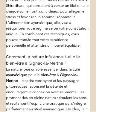
Shirodhara, qui consistent à verser un filet d'huile 
chaude sur le front, sont idéaux pour alléger le 
stress et favoriser un sommeil réparateur. 
L'alimentation ayurvédique, elle, vise à 
rééquilibrer votre régime selon votre constitution 
unique. En combinant ces techniques, vous 
pouvez transformer votre expérience 
personnelle et atteindre un nouvel équilibre.
Comment la nature influence-t-elle le 
bien-être à Gignac-la-Nerthe ?
La nature joue un rôle essentiel dans la 
cure 
ayurvédique
 pour le 
bien-être
 à 
Gignac-la-
Nerthe
. Le cadre verdoyant et les paysages 
pittoresques favorisent la détente et 
encouragent la connexion avec soi-même. Les 
promenades en pleine nature stimulent les sens 
et revitalisent l'esprit, une pratique qui s'intègre 
parfaitement au rituel ayurvédique. De plus, l'air 
pur et le climat doux sont bénéfiques pour les 
pratiques de méditation et de yoga. À 
Gignac-la-
Nerthe
, la combinaison de l'Ayurveda et de la 
nature crée une symbiose parfaite pour un bien-