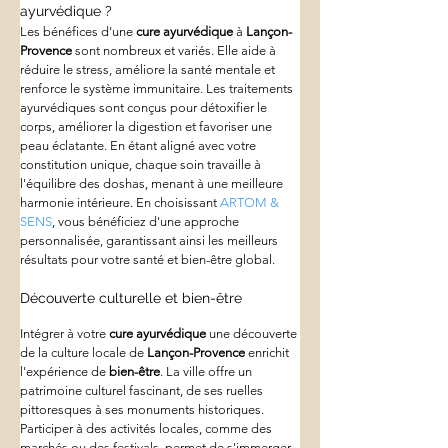
ayurvédique ?
Les bénéfices d'une 
cure ayurvédique
 à 
Lançon-
Provence
 sont nombreux et variés. Elle aide à 
réduire le stress, améliore la santé mentale et 
renforce le système immunitaire. Les traitements 
ayurvédiques sont conçus pour détoxifier le 
corps, améliorer la digestion et favoriser une 
peau éclatante. En étant aligné avec votre 
constitution unique, chaque soin travaille à 
l'équilibre des doshas, menant à une meilleure 
harmonie intérieure. En choisissant 
ARTOM & 
SENS
, vous bénéficiez d'une approche 
personnalisée, garantissant ainsi les meilleurs 
résultats pour votre santé et bien-être global.
Découverte culturelle et bien-être
Intégrer à votre 
cure ayurvédique
 une découverte 
de la culture locale de 
Lançon-Provence
 enrichit 
l'expérience de 
bien-être
. La ville offre un 
patrimoine culturel fascinant, de ses ruelles 
pittoresques à ses monuments historiques. 
Participer à des activités locales, comme des 
marchés ou des festivals, permet de s'immerger 