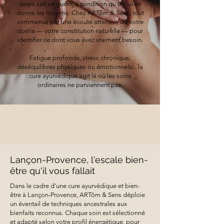
corps sait se guérir, à condition qu'on lui en
donne les moyens. Chez ARTôm & Sens, tout
commence par une écoute attentive de votre
dosha — votre constitution naturelle — pour
identifier ce dont vous avez vraiment besoin.
Fatigue profonde, stress chronique,
déséquilibres physiques ou émotionnels... la
cure ayurvédique agit là où les soins
ordinaires ne parviennent pas.
Lançon-Provence, l'escale bien-
être qu'il vous fallait
Dans le cadre d'une cure ayurvédique et bien-
être à Lançon-Provence, ARTôm & Sens déploie
un éventail de techniques ancestrales aux
bienfaits reconnus. Chaque soin est sélectionné
et adapté selon votre profil énergétique, pour