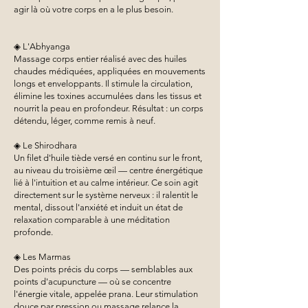
agir là où votre corps en a le plus besoin.
◈ L'Abhyanga
Massage corps entier réalisé avec des huiles
chaudes médiquées, appliquées en mouvements
longs et enveloppants. Il stimule la circulation,
élimine les toxines accumulées dans les tissus et
nourrit la peau en profondeur. Résultat : un corps
détendu, léger, comme remis à neuf.
◈ Le Shirodhara
Un filet d'huile tiède versé en continu sur le front,
au niveau du troisième œil — centre énergétique
lié à l'intuition et au calme intérieur. Ce soin agit
directement sur le système nerveux : il ralentit le
mental, dissout l'anxiété et induit un état de
relaxation comparable à une méditation
profonde.
◈ Les Marmas
Des points précis du corps — semblables aux
points d'acupuncture — où se concentre
l'énergie vitale, appelée prana. Leur stimulation
douce par pression ou massage relance la