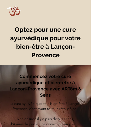
Optez pour une cure
ayurvédique pour votre
bien-être à Lançon-
Provence
Commencez votre cure
ayurvédique et bien-être à
Lançon-Provence avec ARTôm &
Sens
La cure ayurvédique et le bien-être à Lançon-
Provence, c'est avant tout un retour à soi.
Née en Inde il y a plus de 5 000 ans,
l'Ayurvéda part d'une conviction simple : le