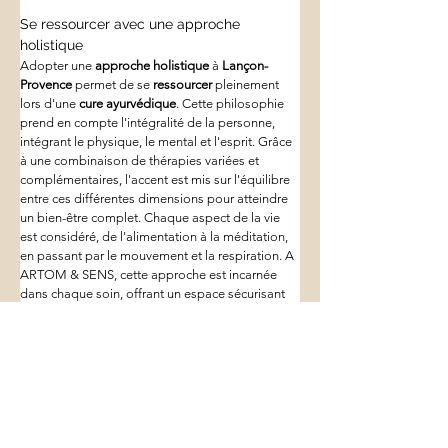
Se ressourcer avec une approche 
holistique
Adopter une 
approche holistique
 à 
Lançon-
Provence
 permet de se 
ressourcer
 pleinement 
lors d'une 
cure ayurvédique
. Cette philosophie 
prend en compte l'intégralité de la personne, 
intégrant le physique, le mental et l'esprit. Grâce 
à une combinaison de thérapies variées et 
complémentaires, l'accent est mis sur l'équilibre 
entre ces différentes dimensions pour atteindre 
un bien-être complet. Chaque aspect de la vie 
est considéré, de l'alimentation à la méditation, 
en passant par le mouvement et la respiration. A 
ARTOM & SENS, cette approche est incarnée 
dans chaque soin, offrant un espace sécurisant 
et apaisant pour un renouveau total.
Entre tradition et modernité
La 
cure ayurvédique
 à 
Lançon-Provence
 chez 
ARTOM & SENS
 réunit 
tradition et modernité
pour offrir une expérience unique de 
bien-être
. 
Les soins traditionnels sont enrichis par des 