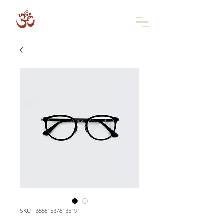
SKU : 366615376135191