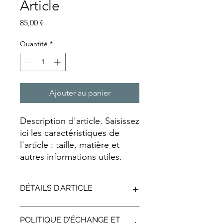
Article
Prix
85,00 €
Quantité
*
Ajouter au panier
Description d'article. Saisissez 
ici les caractéristiques de 
l'article : taille, matière et 
autres informations utiles.
DÉTAILS D'ARTICLE
Détails d'article. Saisissez ici les
POLITIQUE D'ÉCHANGE ET
caractéristiques de l'article : taille,