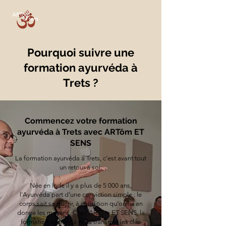
Pourquoi suivre une
formation ayurvéda à
Trets ?
Commencez votre formation
ayurvéda à Trets avec ARTôm ET
SENS
La formation ayurvéda à Trets, c'est avant tout
un retour à soi.
Née en Inde il y a plus de 5 000 ans,
l'Ayurvéda part d'une conviction simple : le
corps sait se guérir, à condition qu'on lui en
donne les moyens. Chez ARTôm ET SENS, la
formation ayurvéda vous transmet les clés