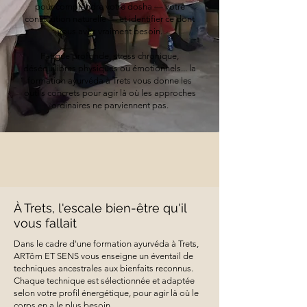
pour comprendre votre dosha — votre
constitution naturelle — et identifier ce dont
vous avez vraiment besoin.
Fatigue profonde, stress chronique,
déséquilibres physiques ou émotionnels... la
formation ayurvéda à Trets vous donne les
outils concrets pour agir là où les approches
ordinaires ne parviennent pas.
À Trets, l'escale bien-être qu'il
vous fallait
Dans le cadre d'une formation ayurvéda à Trets,
ARTôm ET SENS vous enseigne un éventail de
techniques ancestrales aux bienfaits reconnus.
Chaque technique est sélectionnée et adaptée
selon votre profil énergétique, pour agir là où le
corps en a le plus besoin.