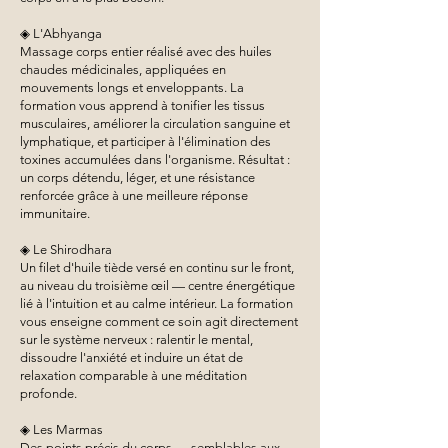
◈ L'Abhyanga
Massage corps entier réalisé avec des huiles
chaudes médicinales, appliquées en
mouvements longs et enveloppants. La
formation vous apprend à tonifier les tissus
musculaires, améliorer la circulation sanguine et
lymphatique, et participer à l'élimination des
toxines accumulées dans l'organisme. Résultat :
un corps détendu, léger, et une résistance
renforcée grâce à une meilleure réponse
immunitaire.
◈ Le Shirodhara
Un filet d'huile tiède versé en continu sur le front,
au niveau du troisième œil — centre énergétique
lié à l'intuition et au calme intérieur. La formation
vous enseigne comment ce soin agit directement
sur le système nerveux : ralentir le mental,
dissoudre l'anxiété et induire un état de
relaxation comparable à une méditation
profonde.
◈ Les Marmas
Des points précis du corps — semblables aux