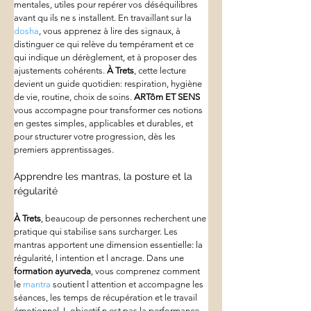
mentales, utiles pour repérer vos déséquilibres 
avant qu ils ne s installent. En travaillant sur la 
dosha
, vous apprenez à lire des signaux, à 
distinguer ce qui relève du tempérament et ce 
qui indique un dérèglement, et à proposer des 
ajustements cohérents. 
À Trets
, cette lecture 
devient un guide quotidien: respiration, hygiène 
de vie, routine, choix de soins. 
ARTôm ET SENS
vous accompagne pour transformer ces notions 
en gestes simples, applicables et durables, et 
pour structurer votre progression, dès les 
premiers apprentissages.
Apprendre les mantras, la posture et la 
régularité
À Trets
, beaucoup de personnes recherchent une 
pratique qui stabilise sans surcharger. Les 
mantras apportent une dimension essentielle: la 
régularité, l intention et l ancrage. Dans une 
formation ayurveda
, vous comprenez comment 
le 
mantra
 soutient l attention et accompagne les 
séances, les temps de récupération et le travail 
émotionnel. L objectif n est pas la performance, 