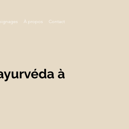
ignages
À propos
Contact
 ayurvéda à