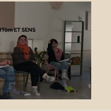
ARTôm ET SENS
.
it se guérir, à condition
ansmet les clés pour
avez vraiment besoin.
tion ayurvéda à Venelles
rviennent pas.