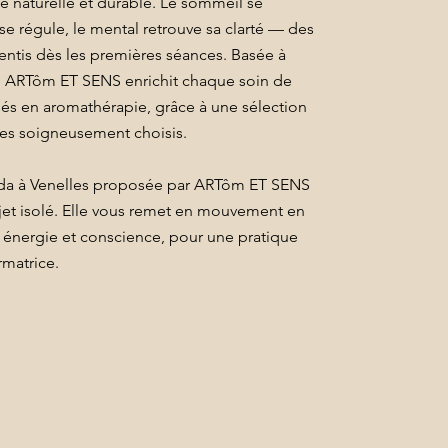
e naturelle et durable. Le sommeil se
 se régule, le mental retrouve sa clarté — des
sentis dès les premières séances. Basée à
, ARTôm ET SENS enrichit chaque soin de
sés en aromathérapie, grâce à une sélection
es soigneusement choisis.
éda à Venelles proposée par ARTôm ET SENS
jet isolé. Elle vous remet en mouvement en
 énergie et conscience, pour une pratique
rmatrice.