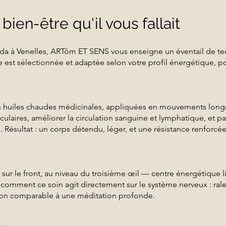
 bien-être qu'il vous fallait
éda à Venelles, ARTôm ET SENS vous enseigne un éventail de te
est sélectionnée et adaptée selon votre profil énergétique, pou
es huiles chaudes médicinales, appliquées en mouvements longs
culaires, améliorer la circulation sanguine et lymphatique, et par
 Résultat : un corps détendu, léger, et une résistance renforcé
 sur le front, au niveau du troisième œil — centre énergétique li
 comment ce soin agit directement sur le système nerveux : rale
ation comparable à une méditation profonde.