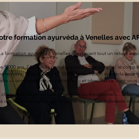
tre formation ayurvéda à Venelles avec 
La formation ayurvéda à Venelles, c'est avant tout un retour à soi
e 5 000 ans, l'Ayurvéda part d'une conviction simple : le corps sa
les moyens. Chez ARTôm ET SENS, la formation ayurvéda vous tr
a — votre constitution naturelle — et identifier ce dont vous 
s chronique, déséquilibres physiques ou émotionnels... la forma
 outils concrets pour agir là où les approches ordinaires ne pa