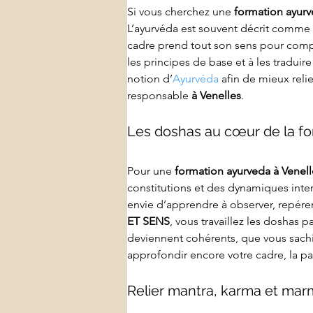
Si vous cherchez une 
formation ayur
L’ayurvéda est souvent décrit comme u
cadre prend tout son sens pour comp
les principes de base et à les traduir
notion d’
Ayurvéda
 afin de mieux reli
responsable 
à Venelles
.
Les doshas au cœur de la f
Pour une 
formation ayurveda
à Venell
constitutions et des dynamiques inte
envie d’apprendre à observer, repére
ET SENS
, vous travaillez les doshas 
deviennent cohérents, que vous sachiez
approfondir encore votre cadre, la p
Relier mantra, karma et marm