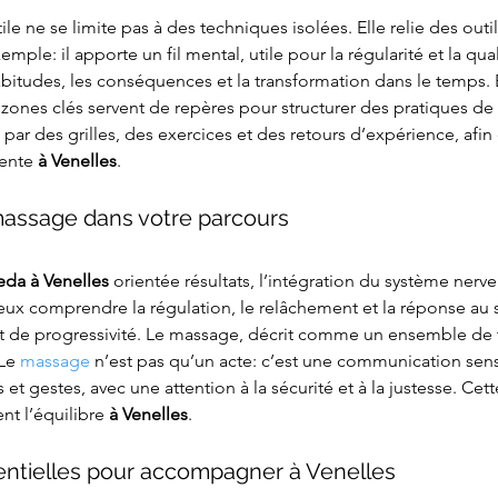
tile ne se limite pas à des techniques isolées. Elle relie des o
emple: il apporte un fil mental, utile pour la régularité et la quali
bitudes, les conséquences et la transformation dans le temps. 
s zones clés servent de repères pour structurer des pratiques de
lle par des grilles, des exercices et des retours d’expérience, afi
ente 
à Venelles
.
 massage dans votre parcours
veda
à Venelles
 orientée résultats, l’intégration du système nerve
ux comprendre la régulation, le relâchement et la réponse au str
et de progressivité. Le massage, décrit comme un ensemble de t
Le 
massage
 n’est pas qu’un acte: c’est une communication sens
t gestes, avec une attention à la sécurité et à la justesse. Ce
t l’équilibre 
à Venelles
.
entielles pour accompagner à Venelles