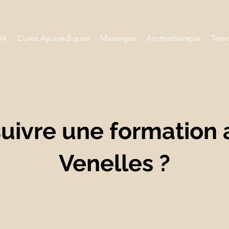
DA
Cures Ayurvediques
Massages
Aromathérapie
Témo
uivre une formation
Venelles ?