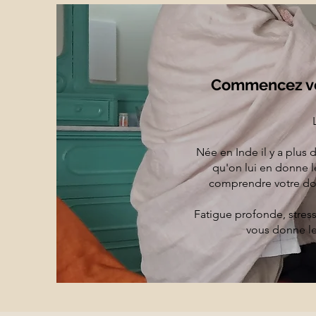
Commencez vo
Née en Inde il y a plus d
qu'on lui en donne 
comprendre votre dosh
Fatigue profonde, stres
vous donne les