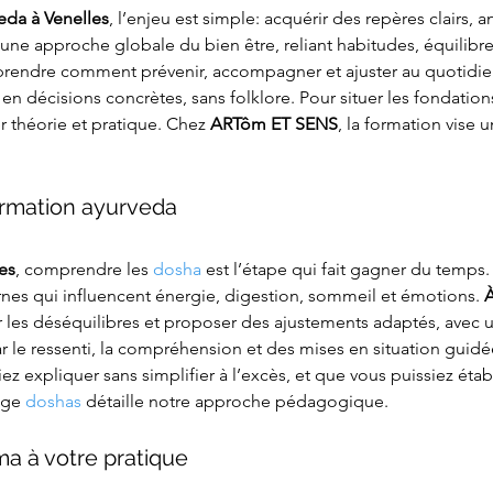
veda
à Venelles
, l’enjeu est simple: acquérir des repères clairs, a
ne approche globale du bien être, reliant habitudes, équilibre
rendre comment prévenir, accompagner et ajuster au quotidien.
e en décisions concrètes, sans folklore. Pour situer les fondatio
er théorie et pratique. Chez 
ARTôm ET SENS
, la formation vise 
ormation ayurveda
es
, comprendre les 
dosha
 est l’étape qui fait gagner du temps
rnes qui influencent énergie, digestion, sommeil et émotions. 
À
r les déséquilibres et proposer des ajustements adaptés, avec 
par le ressenti, la compréhension et des mises en situation guidée
 expliquer sans simplifier à l’excès, et que vous puissiez établi
age 
doshas
 détaille notre approche pédagogique.
a à votre pratique