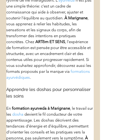
rythme de vie interagissent. L’
ayurvéda
 n’est pas 
une simple théorie: c’est un cadre de 
connaissance qui aide à observer, ajuster et 
soutenir l’équilibre au quotidien. 
À Marignane
, 
vous apprenez à relier les habitudes, les 
sensations et les signaux du corps, afin de 
transformer des intentions en pratiques 
concrètes. Chez 
ARTôm ET SENS
, l’expérience 
de formation est pensée pour être accessible et 
structurée, avec un encadrement clair et des 
contenus utiles pour progresser rapidement. Si 
vous souhaitez approfondir, découvrez aussi les 
formats proposés par la marque via 
formations 
ayurvédiques
.
Apprendre les doshas pour personnaliser 
les soins
En 
formation ayurveda
à Marignane
, le travail sur 
les 
dosha
 devient le fil conducteur de votre 
apprentissage. Les doshas décrivent des 
tendances d’énergie et d’équilibre, permettant 
d’orienter les conseils et les pratiques vers la 
personne, pas seulement vers le symptôme. 
À 