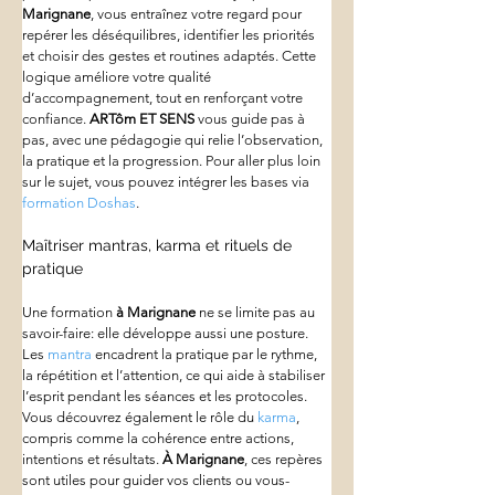
Marignane
, vous entraînez votre regard pour 
repérer les déséquilibres, identifier les priorités 
et choisir des gestes et routines adaptés. Cette 
logique améliore votre qualité 
d’accompagnement, tout en renforçant votre 
confiance. 
ARTôm ET SENS
 vous guide pas à 
pas, avec une pédagogie qui relie l’observation, 
la pratique et la progression. Pour aller plus loin 
sur le sujet, vous pouvez intégrer les bases via 
formation Doshas
.
Maîtriser mantras, karma et rituels de 
pratique
Une formation 
à Marignane
 ne se limite pas au 
savoir-faire: elle développe aussi une posture. 
Les 
mantra
 encadrent la pratique par le rythme, 
la répétition et l’attention, ce qui aide à stabiliser 
l’esprit pendant les séances et les protocoles. 
Vous découvrez également le rôle du 
karma
, 
compris comme la cohérence entre actions, 
intentions et résultats. 
À Marignane
, ces repères 
sont utiles pour guider vos clients ou vous-