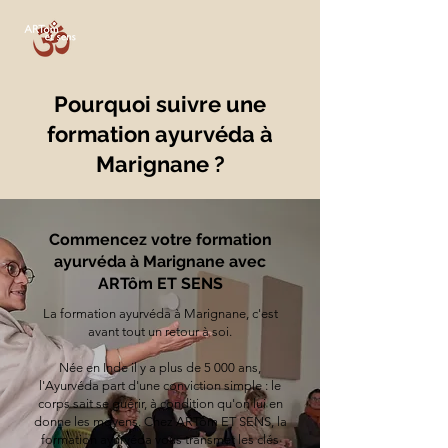
Pourquoi suivre une
formation ayurvéda à
Marignane ?
Commencez votre formation
ayurvéda à Marignane avec
ARTôm ET SENS
La formation ayurvéda à Marignane, c'est
avant tout un retour à soi.
Née en Inde il y a plus de 5 000 ans,
l'Ayurvéda part d'une conviction simple : le
corps sait se guérir, à condition qu'on lui en
donne les moyens. Chez ARTôm ET SENS, la
formation ayurvéda vous transmet les clés