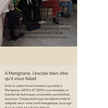
pour comprendre votre dosha — votre
constitution naturelle — et identifier ce dont
vous avez vraiment besoin.
Fatigue profonde, stress chronique,
déséquilibres physiques ou émotionnels... la
formation ayurvéda à Marignane vous donne
les outils concrets pour agir là où les
approches ordinaires ne parviennent pas.
À Marignane, l'escale bien-être
qu'il vous fallait
Dans le cadre d'une formation ayurvéda à
Marignane, ARTôm ET SENS vous enseigne un
éventail de techniques ancestrales aux bienfaits
reconnus. Chaque technique est sélectionnée et
adaptée selon votre profil énergétique, pour agir
là où le corps en a le plus besoin.