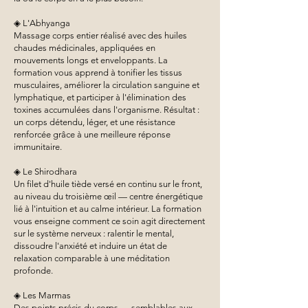
◈ L'Abhyanga
Massage corps entier réalisé avec des huiles
chaudes médicinales, appliquées en
mouvements longs et enveloppants. La
formation vous apprend à tonifier les tissus
musculaires, améliorer la circulation sanguine et
lymphatique, et participer à l'élimination des
toxines accumulées dans l'organisme. Résultat :
un corps détendu, léger, et une résistance
renforcée grâce à une meilleure réponse
immunitaire.
◈ Le Shirodhara
Un filet d'huile tiède versé en continu sur le front,
au niveau du troisième œil — centre énergétique
lié à l'intuition et au calme intérieur. La formation
vous enseigne comment ce soin agit directement
sur le système nerveux : ralentir le mental,
dissoudre l'anxiété et induire un état de
relaxation comparable à une méditation
profonde.
◈ Les Marmas
Des points précis du corps — semblables aux