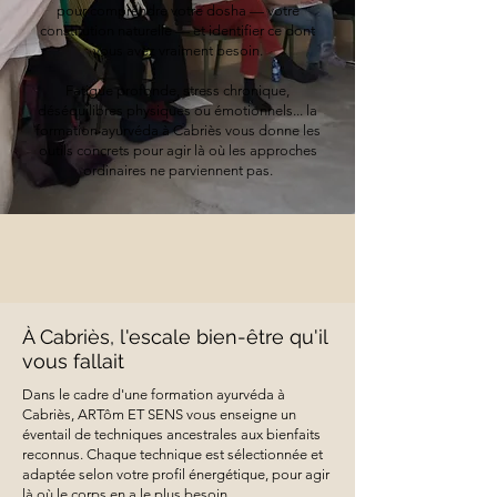
pour comprendre votre dosha — votre
constitution naturelle — et identifier ce dont
vous avez vraiment besoin.
Fatigue profonde, stress chronique,
déséquilibres physiques ou émotionnels... la
formation ayurvéda à Cabriès vous donne les
outils concrets pour agir là où les approches
ordinaires ne parviennent pas.
À Cabriès, l'escale bien-être qu'il
vous fallait
Dans le cadre d'une formation ayurvéda à
Cabriès, ARTôm ET SENS vous enseigne un
éventail de techniques ancestrales aux bienfaits
reconnus. Chaque technique est sélectionnée et
adaptée selon votre profil énergétique, pour agir
là où le corps en a le plus besoin.