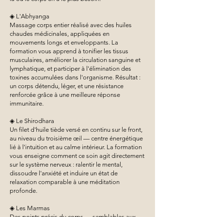
◈ L'Abhyanga
Massage corps entier réalisé avec des huiles
chaudes médicinales, appliquées en
mouvements longs et enveloppants. La
formation vous apprend à tonifier les tissus
musculaires, améliorer la circulation sanguine et
lymphatique, et participer à l'élimination des
toxines accumulées dans l'organisme. Résultat :
un corps détendu, léger, et une résistance
renforcée grâce à une meilleure réponse
immunitaire.
◈ Le Shirodhara
Un filet d'huile tiède versé en continu sur le front,
au niveau du troisième œil — centre énergétique
lié à l'intuition et au calme intérieur. La formation
vous enseigne comment ce soin agit directement
sur le système nerveux : ralentir le mental,
dissoudre l'anxiété et induire un état de
relaxation comparable à une méditation
profonde.
◈ Les Marmas
Des points précis du corps — semblables aux