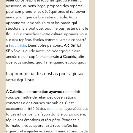
relier corps, esprit et routines quotidiennes. L 
ayurvéda, au sens large, propose des repères 
pour comprendre les déséquilibres et retrouver 
une dynamique de bien être durable. Vous 
apprendrez le vocabulaire et les bases qui 
structurent la pratique, pour ne pas rester dans le 
flou. Pour consolider votre culture, appuyez vous 
sur des repères fiables comme l article consacré 
à l 
ayurvéda
. Dans votre parcours, 
ARTôm ET 
SENS
 vous guide avec une pédagogie claire, 
ancrée dans l expérience terrain 
à Cabriès
, afin 
que vous sachiez quoi faire, quand et pourquoi.
L approche par les doshas pour agir sur 
votre équilibre
À Cabriès
, une 
formation ayurveda
 utile doit 
vous permettre de relier des observations 
concrètes à des causes probables. C est 
exactement l intérêt des 
doshas
 en ayurvéda: ces 
forces influencent la façon dont le corps digère, 
régule ses émotions et récupère. Pendant la 
formation, vous apprenez à reconnaître les 
signaux et à ajuster vos recommandations. Cette 