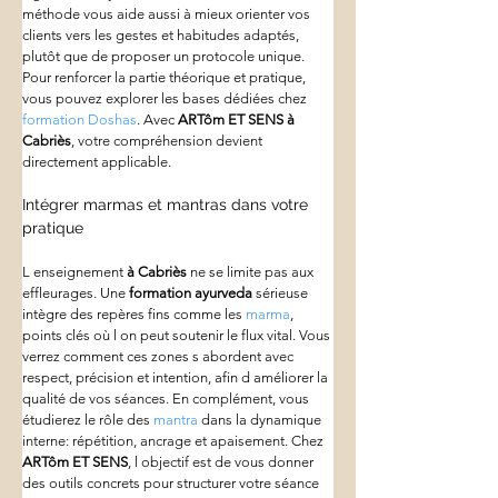
méthode vous aide aussi à mieux orienter vos 
clients vers les gestes et habitudes adaptés, 
plutôt que de proposer un protocole unique. 
Pour renforcer la partie théorique et pratique, 
vous pouvez explorer les bases dédiées chez 
formation Doshas
. Avec 
ARTôm ET SENS
à 
Cabriès
, votre compréhension devient 
directement applicable.
Intégrer marmas et mantras dans votre 
pratique
L enseignement 
à Cabriès
 ne se limite pas aux 
effleurages. Une 
formation ayurveda
 sérieuse 
intègre des repères fins comme les 
marma
, 
points clés où l on peut soutenir le flux vital. Vous 
verrez comment ces zones s abordent avec 
respect, précision et intention, afin d améliorer la 
qualité de vos séances. En complément, vous 
étudierez le rôle des 
mantra
 dans la dynamique 
interne: répétition, ancrage et apaisement. Chez 
ARTôm ET SENS
, l objectif est de vous donner 
des outils concrets pour structurer votre séance 