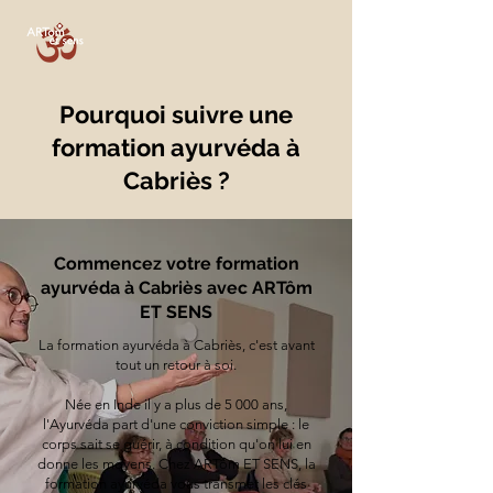
Pourquoi suivre une
formation ayurvéda à
Cabriès ?
Commencez votre formation
ayurvéda à Cabriès avec ARTôm
ET SENS
La formation ayurvéda à Cabriès, c'est avant
tout un retour à soi.
Née en Inde il y a plus de 5 000 ans,
l'Ayurvéda part d'une conviction simple : le
corps sait se guérir, à condition qu'on lui en
donne les moyens. Chez ARTôm ET SENS, la
formation ayurvéda vous transmet les clés