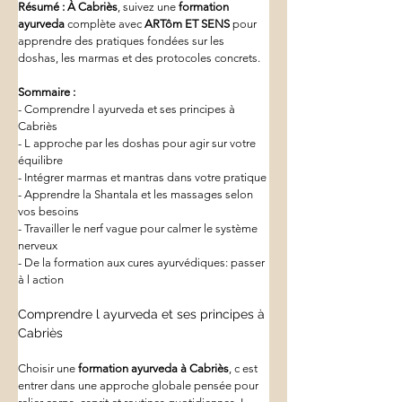
Résumé :
À Cabriès
, suivez une 
formation 
ayurveda
 complète avec 
ARTôm ET SENS
 pour 
apprendre des pratiques fondées sur les 
doshas, les marmas et des protocoles concrets. 
Sommaire :
- Comprendre l ayurveda et ses principes à 
Cabriès
- L approche par les doshas pour agir sur votre 
équilibre
- Intégrer marmas et mantras dans votre pratique
- Apprendre la Shantala et les massages selon 
vos besoins
- Travailler le nerf vague pour calmer le système 
nerveux
- De la formation aux cures ayurvédiques: passer 
à l action
Comprendre l ayurveda et ses principes à 
Cabriès
Choisir une 
formation ayurveda
à Cabriès
, c est 
entrer dans une approche globale pensée pour 